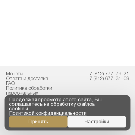
Монеты
+7 (812) 777–79–21
Оплата и доставка
+7 (812) 677–31–09
FAQ
Политика обработки
персональных
данных
Продолжая просмотр этого сайта, Вы
Свидетельство
соглашаетесь на обработку файлов
пробирной палаты
cookie и
Политикой конфиденциальности
Copyright © 2023-2026
Принять
Настройки
“ООО ТРОЙСКИЙ
СТАНДАРТ”