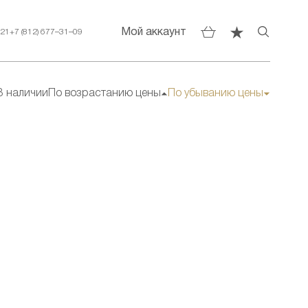
Мой аккаунт
–21
+7 (812) 677–31–09
В наличии
По возрастанию цены
По убыванию цены