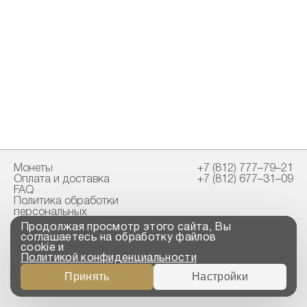
Монеты
+7 (812) 777–79–21
Оплата и доставка
+7 (812) 677–31–09
FAQ
Политика обработки
персональных
данных
Продолжая просмотр этого сайта, Вы
Свидетельство
соглашаетесь на обработку файлов
пробирной палаты
cookie и
Политикой конфиденциальности
Copyright © 2023-2026
Принять
Настройки
“ООО ТРОЙСКИЙ
СТАНДАРТ”