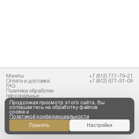
Монеты
+7 (812) 777–79–21
Оплата и доставка
+7 (812) 677–31–09
FAQ
Политика обработки
персональных
данных
Продолжая просмотр этого сайта, Вы
Свидетельство
соглашаетесь на обработку файлов
пробирной палаты
cookie и
Политикой конфиденциальности
Copyright © 2023-2026
Принять
Настройки
“ООО ТРОЙСКИЙ
СТАНДАРТ”