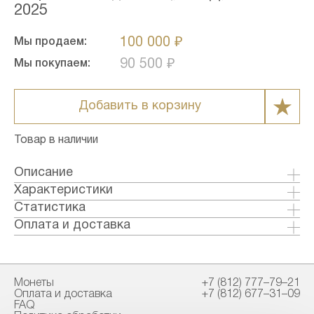
2025
100 000 ₽
Мы продаем:
90 500 ₽
Мы покупаем:
Добавить в корзину
Товар в наличии
Описание
Аверс
Характеристики
в центре — рельефное изображение
Металл: Золото
Статистика
Государственного герба Российской
Страна: Россия
Оплата и доставка
Федерации, над ним вдоль канта — надпись
Годы выпуска: 2018-2023
Формы оплаты:
полукругом: ''РОССИЙСКАЯ ФЕДЕРАЦИЯ'',
Качество: Анциркулейтед
Банковский перевод (+1% к стоимости
обрамленная с обеих сторон сдвоенными
Тираж: 300000
товара)
ромбами, внизу под гербом: слева —
Монеты
+7 (812) 777–79–21
Номинал: 50
Наличными в офисе
Оплата и доставка
+7 (812) 677–31–09
обозначения драгоценного металла и пробы,
Проба: 999
FAQ
справа — содержание химически чистого