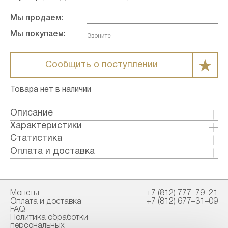
Мы продаем:
Мы покупаем:
Звоните
Сообщить о поступлении
Товара нет в наличии
Описание
Характеристики
Металл: Золото
Статистика
Страна: Австралия
Оплата и доставка
Годы выпуска: 2025
Формы оплаты:
Качество: Бриллиант-анциркулейтед
Банковский перевод (+1% к стоимости
Номинал: 100
товара)
Монеты
+7 (812) 777–79–21
Проба: 999.9
Наличными в офисе
Оплата и доставка
+7 (812) 677–31–09
Вес общий гр.: 31.1
FAQ
Вес чистый гр.: 31.1
Политика обработки
Способы доставки:
персональных