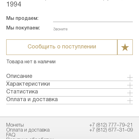
1994
Мы продаем:
Мы покупаем:
Звоните
Сообщить о поступлении
Товара нет в наличии
Описание
"На территории Кремля г. Рязани, известном с
Характеристики
1095 г., находятся Успенский собор (XVII в.,
Металл: Серебро
Статистика
архитектор Я. Г. Бухвостов) и
Страна: Россия
Оплата и доставка
Архиепископские палаты, так называемый
Годы выпуска: 1994
Формы оплаты:
""Дворец Олега"" (XVII в.)."
Качество: Пруф
Банковский перевод (+1% к стоимости
Тираж: 30000
товара)
Монеты
+7 (812) 777–79–21
Номинал: 3
Наличными в офисе
Оплата и доставка
+7 (812) 677–31–09
Проба: 900
FAQ