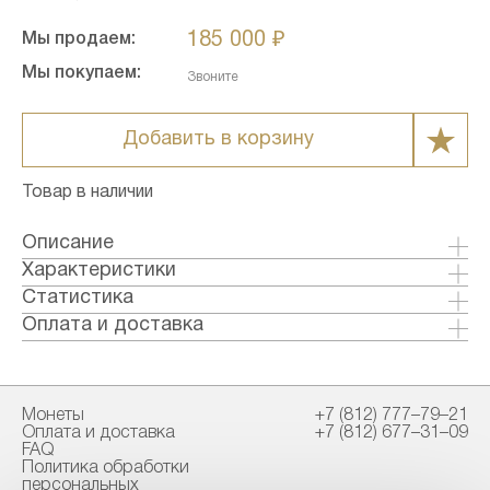
185 000 ₽
Мы продаем:
Мы покупаем:
Звоните
Добавить в корзину
Товар в наличии
Описание
Характеристики
Металл: Серебро
Статистика
Страна: Республика Сомали
Оплата и доставка
Годы выпуска: 2013
Формы оплаты:
Качество: Пруф
Банковский перевод (+1% к стоимости
Номинал: 2000
товара)
Монеты
+7 (812) 777–79–21
Проба: 999
Наличными в офисе
Оплата и доставка
+7 (812) 677–31–09
Вес чистый гр.: 1000
FAQ
Политика обработки
Способы доставки:
персональных