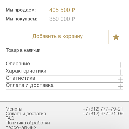
405 500 ₽
Мы продаем:
360 000 ₽
Мы покупаем:
Добавить в корзину
Товар в наличии
Описание
Золотые инвестиционные монеты "Кенгуру" -
Характеристики
это дань уважения самому узнаваемому
Металл: Золото
Статистика
животному Австралии. Монета Золотой
Страна: Австралия
Оплата и доставка
Кенгуру 2021 года с изображением
Годы выпуска: 2021
Формы оплаты:
легендарного Кенгуру полюбилась как
Качество: Бриллиант-анциркулейтед
Банковский перевод (+1% к стоимости
инвесторам, так и коллекционерам за
Номинал: 100
товара)
содержание чистого золота 0,9999 единиц и
Монеты
+7 (812) 777–79–21
Проба: 9999
Наличными в офисе
Оплата и доставка
+7 (812) 677–31–09
потрясающему дизайну.
Вес общий гр.: 31.1
FAQ
Вес чистый гр.: 31.1
Политика обработки
Способы доставки:
персональных