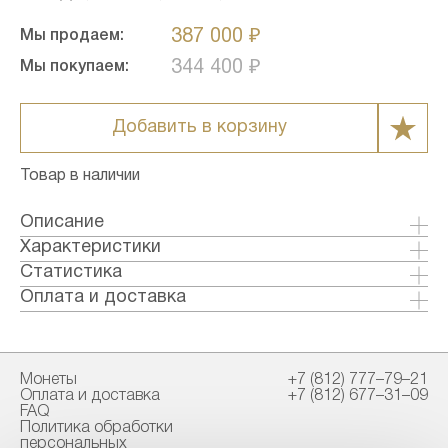
387 000 ₽
Мы продаем:
344 400 ₽
Мы покупаем:
Добавить в корзину
Товар в наличии
Описание
Характеристики
Металл: Золото
Статистика
Страна: Китай
Оплата и доставка
Годы выпуска: 2020
Формы оплаты:
Качество: Бриллиант-анциркулейтед
Банковский перевод (+1% к стоимости
Номинал: 500
товара)
Монеты
+7 (812) 777–79–21
Проба: 999
Наличными в офисе
Оплата и доставка
+7 (812) 677–31–09
Вес общий гр.: 30
FAQ
Вес чистый гр.: 30
Политика обработки
Способы доставки:
персональных