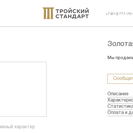
+7 (812) 777–79
Золота
Мы продаем
Сообщит
Описание
Характери
Металл: З
Статистик
Страна: Ро
Оплата и д
Годы выпус
Формы опл
Качество: 
Банковский
ивный характер
Номинал: 2
Наличными