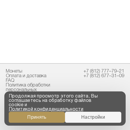
Монеты
+7 (812) 777–79–21
Оплата и доставка
+7 (812) 677–31–09
FAQ
Политика обработки
персональных
данных
Продолжая просмотр этого сайта, Вы
Свидетельство
соглашаетесь на обработку файлов
пробирной палаты
cookie и
Политикой конфиденциальности
Copyright © 2023-2026
Принять
Настройки
“ООО ТРОЙСКИЙ
СТАНДАРТ”