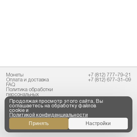
Монеты
+7 (812) 777–79–21
Оплата и доставка
+7 (812) 677–31–09
FAQ
Политика обработки
персональных
данных
Продолжая просмотр этого сайта, Вы
Свидетельство
соглашаетесь на обработку файлов
пробирной палаты
cookie и
Политикой конфиденциальности
Copyright © 2023-2026
Принять
Настройки
“ООО ТРОЙСКИЙ
СТАНДАРТ”