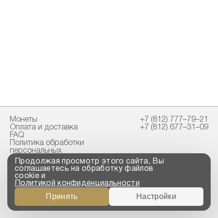
Монеты
+7 (812) 777–79–21
Оплата и доставка
+7 (812) 677–31–09
FAQ
Политика обработки
персональных
данных
Продолжая просмотр этого сайта, Вы
Свидетельство
соглашаетесь на обработку файлов
пробирной палаты
cookie и
Политикой конфиденциальности
Copyright © 2023-2026
Принять
Настройки
“ООО ТРОЙСКИЙ
СТАНДАРТ”