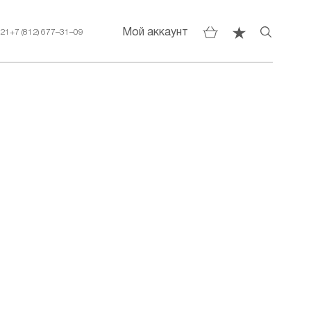
Мой аккаунт
–21
+7 (812) 677–31–09