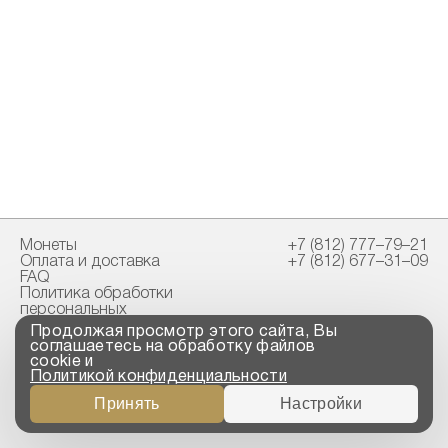
Монеты
+7 (812) 777–79–21
Оплата и доставка
+7 (812) 677–31–09
FAQ
Политика обработки
персональных
данных
Продолжая просмотр этого сайта, Вы
Свидетельство
соглашаетесь на обработку файлов
пробирной палаты
cookie и
Политикой конфиденциальности
Copyright © 2023-2026
Принять
Настройки
“ООО ТРОЙСКИЙ
СТАНДАРТ”