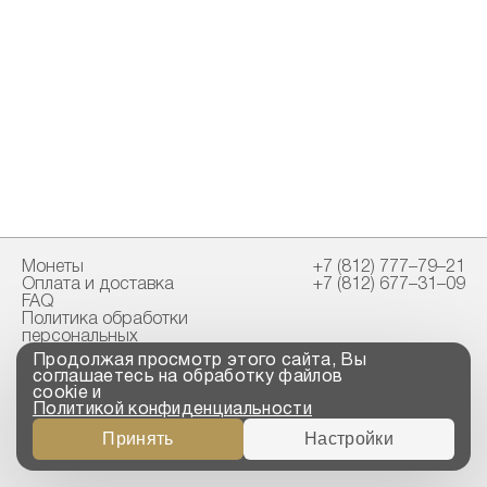
Монеты
+7 (812) 777–79–21
Оплата и доставка
+7 (812) 677–31–09
FAQ
Политика обработки
персональных
данных
Продолжая просмотр этого сайта, Вы
Свидетельство
соглашаетесь на обработку файлов
пробирной палаты
cookie и
Политикой конфиденциальности
Copyright © 2023-2026
Принять
Настройки
“ООО ТРОЙСКИЙ
СТАНДАРТ”