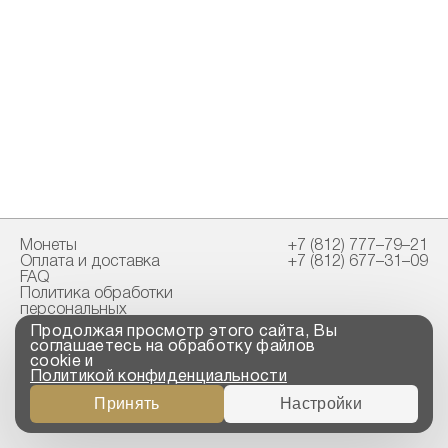
Монеты
+7 (812) 777–79–21
Оплата и доставка
+7 (812) 677–31–09
FAQ
Политика обработки
персональных
данных
Продолжая просмотр этого сайта, Вы
Свидетельство
соглашаетесь на обработку файлов
пробирной палаты
cookie и
Политикой конфиденциальности
Copyright © 2023-2026
Принять
Настройки
“ООО ТРОЙСКИЙ
СТАНДАРТ”