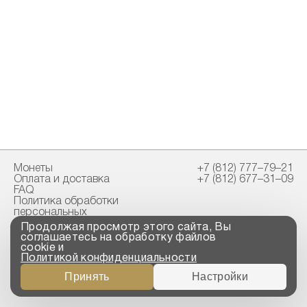
Монеты
+7 (812) 777–79–21
Оплата и доставка
+7 (812) 677–31–09
FAQ
Политика обработки
персональных
данных
Продолжая просмотр этого сайта, Вы
Свидетельство
соглашаетесь на обработку файлов
пробирной палаты
cookie и
Политикой конфиденциальности
Copyright © 2023-2026
Принять
Настройки
“ООО ТРОЙСКИЙ
СТАНДАРТ”