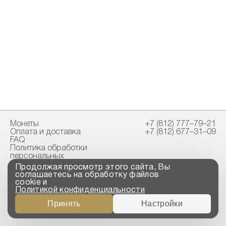
Монеты
+7 (812) 777–79–21
Оплата и доставка
+7 (812) 677–31–09
FAQ
Политика обработки
персональных
данных
Продолжая просмотр этого сайта, Вы
Свидетельство
соглашаетесь на обработку файлов
пробирной палаты
cookie и
Политикой конфиденциальности
Copyright © 2023-2026
Принять
Настройки
“ООО ТРОЙСКИЙ
СТАНДАРТ”