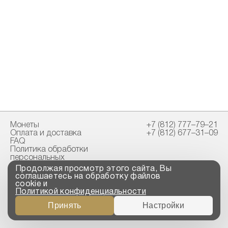
Монеты
+7 (812) 777–79–21
Оплата и доставка
+7 (812) 677–31–09
FAQ
Политика обработки
персональных
данных
Продолжая просмотр этого сайта, Вы
Свидетельство
соглашаетесь на обработку файлов
пробирной палаты
cookie и
Политикой конфиденциальности
Copyright © 2023-2026
Принять
Настройки
“ООО ТРОЙСКИЙ
СТАНДАРТ”