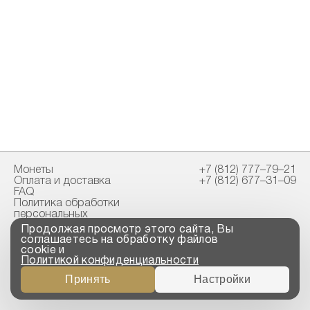
Монеты
+7 (812) 777–79–21
Оплата и доставка
+7 (812) 677–31–09
FAQ
Политика обработки
персональных
данных
Продолжая просмотр этого сайта, Вы
Свидетельство
соглашаетесь на обработку файлов
пробирной палаты
cookie и
Политикой конфиденциальности
Copyright © 2023-2026
Принять
Настройки
“ООО ТРОЙСКИЙ
СТАНДАРТ”