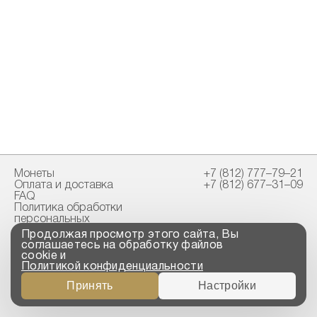
Монеты
+7 (812) 777–79–21
Оплата и доставка
+7 (812) 677–31–09
FAQ
Политика обработки
персональных
данных
Продолжая просмотр этого сайта, Вы
Свидетельство
соглашаетесь на обработку файлов
пробирной палаты
cookie и
Политикой конфиденциальности
Copyright © 2023-2026
Принять
Настройки
“ООО ТРОЙСКИЙ
СТАНДАРТ”