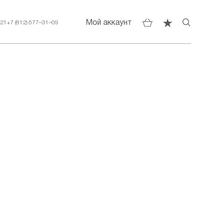
Мой аккаунт
–21
+7 (812) 677–31–09