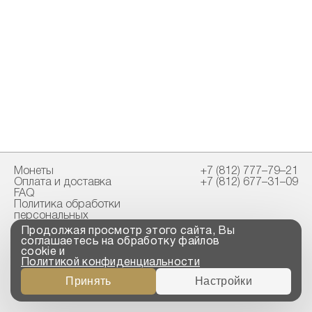
Монеты
+7 (812) 777–79–21
Оплата и доставка
+7 (812) 677–31–09
FAQ
Политика обработки
персональных
данных
Продолжая просмотр этого сайта, Вы
Свидетельство
соглашаетесь на обработку файлов
пробирной палаты
cookie и
Политикой конфиденциальности
Copyright © 2023-2026
Принять
Настройки
“ООО ТРОЙСКИЙ
СТАНДАРТ”