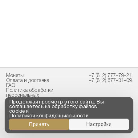
Монеты
+7 (812) 777–79–21
Оплата и доставка
+7 (812) 677–31–09
FAQ
Политика обработки
персональных
данных
Продолжая просмотр этого сайта, Вы
Свидетельство
соглашаетесь на обработку файлов
пробирной палаты
cookie и
Политикой конфиденциальности
Copyright © 2023-2026
Принять
Настройки
“ООО ТРОЙСКИЙ
СТАНДАРТ”