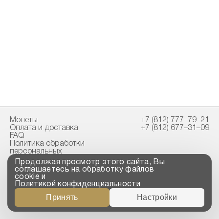
Монеты
+7 (812) 777–79–21
Оплата и доставка
+7 (812) 677–31–09
FAQ
Политика обработки
персональных
данных
Продолжая просмотр этого сайта, Вы
Свидетельство
соглашаетесь на обработку файлов
пробирной палаты
cookie и
Политикой конфиденциальности
Copyright © 2023-2026
Принять
Настройки
“ООО ТРОЙСКИЙ
СТАНДАРТ”