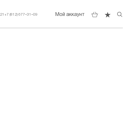
Мой аккаунт
–21
+7 (812) 677–31–09