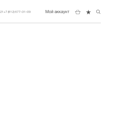
Мой аккаунт
–21
+7 (812) 677–31–09