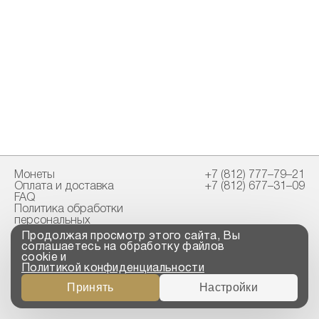
Монеты
+7 (812) 777–79–21
Оплата и доставка
+7 (812) 677–31–09
FAQ
Политика обработки
персональных
данных
Продолжая просмотр этого сайта, Вы
Свидетельство
соглашаетесь на обработку файлов
пробирной палаты
cookie и
Политикой конфиденциальности
Copyright © 2023-2026
Принять
Настройки
“ООО ТРОЙСКИЙ
СТАНДАРТ”