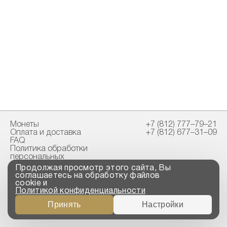
Монеты
+7 (812) 777–79–21
Оплата и доставка
+7 (812) 677–31–09
FAQ
Политика обработки
персональных
данных
Продолжая просмотр этого сайта, Вы
Свидетельство
соглашаетесь на обработку файлов
пробирной палаты
cookie и
Политикой конфиденциальности
Copyright © 2023-2026
Принять
Настройки
“ООО ТРОЙСКИЙ
СТАНДАРТ”