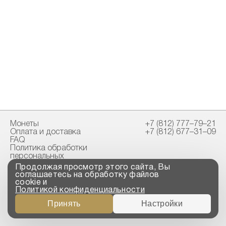
Монеты
+7 (812) 777–79–21
Оплата и доставка
+7 (812) 677–31–09
FAQ
Политика обработки
персональных
данных
Продолжая просмотр этого сайта, Вы
Свидетельство
соглашаетесь на обработку файлов
пробирной палаты
cookie и
Политикой конфиденциальности
Copyright © 2023-2026
Принять
Настройки
“ООО ТРОЙСКИЙ
СТАНДАРТ”