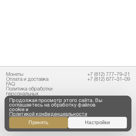
Монеты
+7 (812) 777–79–21
Оплата и доставка
+7 (812) 677–31–09
FAQ
Политика обработки
персональных
данных
Продолжая просмотр этого сайта, Вы
Свидетельство
соглашаетесь на обработку файлов
пробирной палаты
cookie и
Политикой конфиденциальности
Copyright © 2023-2026
Принять
Настройки
“ООО ТРОЙСКИЙ
СТАНДАРТ”