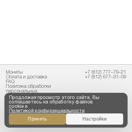
Монеты
+7 (812) 777–79–21
Оплата и доставка
+7 (812) 677–31–09
FAQ
Политика обработки
персональных
данных
Продолжая просмотр этого сайта, Вы
Свидетельство
соглашаетесь на обработку файлов
пробирной палаты
cookie и
Политикой конфиденциальности
Copyright © 2023-2026
Принять
Настройки
“ООО ТРОЙСКИЙ
СТАНДАРТ”