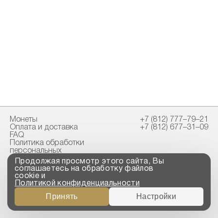
Монеты
+7 (812) 777–79–21
Оплата и доставка
+7 (812) 677–31–09
FAQ
Политика обработки
персональных
данных
Продолжая просмотр этого сайта, Вы
Свидетельство
соглашаетесь на обработку файлов
пробирной палаты
cookie и
Политикой конфиденциальности
Copyright © 2023-2026
Принять
Настройки
“ООО ТРОЙСКИЙ
СТАНДАРТ”