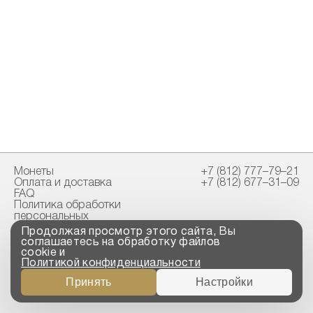
Монеты
+7 (812) 777–79–21
Оплата и доставка
+7 (812) 677–31–09
FAQ
Политика обработки
персональных
данных
Продолжая просмотр этого сайта, Вы
Свидетельство
соглашаетесь на обработку файлов
пробирной палаты
cookie и
Политикой конфиденциальности
Copyright © 2023-2026
Принять
Настройки
“ООО ТРОЙСКИЙ
СТАНДАРТ”