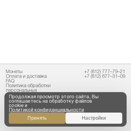
Монеты
+7 (812) 777–79–21
Оплата и доставка
+7 (812) 677–31–09
FAQ
Политика обработки
персональных
данных
Продолжая просмотр этого сайта, Вы
Свидетельство
соглашаетесь на обработку файлов
пробирной палаты
cookie и
Политикой конфиденциальности
Copyright © 2023-2026
Принять
Настройки
“ООО ТРОЙСКИЙ
СТАНДАРТ”