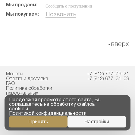
Мы продаем:
Сообщить о поступлении
Позвонить
Мы покупаем:
вверх
Монеты
+7 (812) 777–79–21
Оплата и доставка
+7 (812) 677–31–09
FAQ
Политика обработки
персональных
данных
Продолжая просмотр этого сайта, Вы
Свидетельство
соглашаетесь на обработку файлов
пробирной палаты
cookie и
Политикой конфиденциальности
Copyright © 2023-2026
Принять
Настройки
“ООО ТРОЙСКИЙ
СТАНДАРТ”