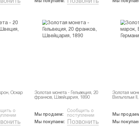
вонить
Позвонить
Мы покупаем:
Мы покупае
крон, Оскар
Золотая монета - Гельвеция, 20
Золотая моне
франков, Швейцария, 1890
Вильгельм II
щить о
Сообщить о
Мы продаем:
Мы продаем
уплении
поступлении
вонить
Позвонить
Мы покупаем:
Мы покупае