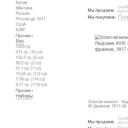
Китай
Сооб
Мексика
Мы продаем:
пост
Россия
Поз
Мы покупаем:
Россия до 1917
США
ЮАР
Прочие
Вес
1000 гр.
311 гр. (10 oz)
155.5 гр. (5 oz)
62.2 гр. (2 oz)
31.1 гр. (1 oz)
15.55 гр. (1/2 oz)
7.78 гр. (1/4 oz)
3.11 гр. (1/10 oz)
Прочие
Наборы
Золотая монета - Людо
40 франков, 1817 (А)
Сооб
Мы продаем:
пост