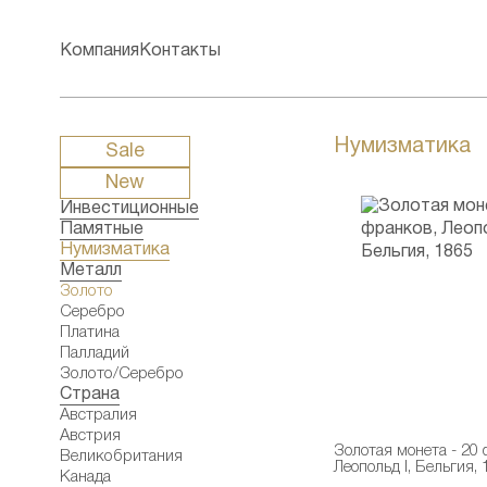
Компания
Контакты
Нумизматика
Sale
New
Инвестиционные
Памятные
Нумизматика
Металл
Золото
Серебро
Платина
Палладий
Золото/Серебро
Страна
Австралия
Австрия
Золотая монета - 20 
Великобритания
Леопольд I, Бельгия, 
Канада