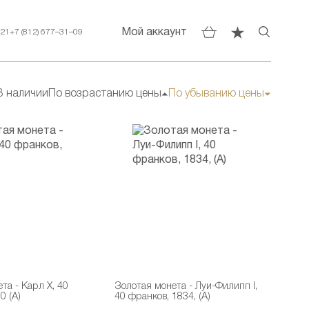
Мой аккаунт
–21
+7 (812) 677–31–09
В наличии
По возрастанию цены
По убыванию цены
та - Карл X, 40
Золотая монета - Луи-Филипп I,
0 (А)
40 франков, 1834, (А)